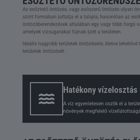
ESŐZTETŐ ÖNTÖZŐRENDSZ
Az esőztető öntözés, vagy esőszerű öntözés olyan ön
szórt formában juttatja el a talajra, hasonlóan az es
öntözőberendezések általában egy vagy több forgó va
amelyek vízsugarakat fújnak szét a területen.
Ideális nagyobb területek öntözésére, illetve lehetővé
területek öntözését.
Hatékony vízelosztás
A víz egyenletesen oszlik el a terüle
növények megfelelő vízellátottságá