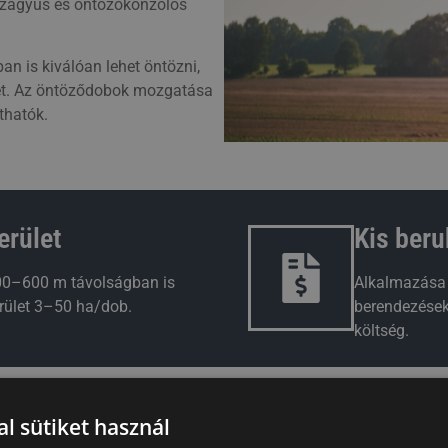
Vízágyús és öntözőkonzolos
n is kiválóan lehet öntözni,
dhet. Az öntöződobok mozgatása
íthatók.
Kis beru
erület
Alkalmazása 
00–600 m távolságban is
berendezések
terület 3–50 ha/dob.
költség.
ZNÁLÓ CSÉVÉLÉS
l sütiket használ