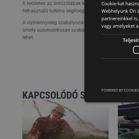
A területen az öntözőlábak letalpalása (rögzítése) utá
Cookie-kat haszná
felhasználó turbina segítségével csévélik vissza a 
Webhelyünk Ön ál
partnereinkkel is
A vízmennyiség szabályozása tehát a behúzási sebessé
vagy amelyeket a 
amely automatikusan szabályozza az öntözési időt. 
lehet.
Teljes
POWERED BY COOKIES
KAPCSOLÓDÓ SZOLGÁLTATÁ