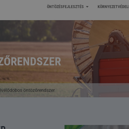
ÖNTÖZÉSFEJLESZTÉS
KÖRNYEZETVÉDE
ZŐRENDSZER
évélődobos öntözőrendszer