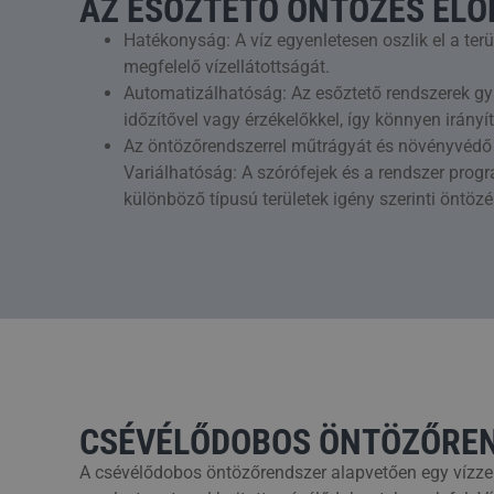
AZ ESŐZTETŐ ÖNTÖZÉS ELŐ
Hatékonyság: A víz egyenletesen oszlik el a terü
megfelelő vízellátottságát.
Automatizálhatóság: Az esőztető rendszerek gy
időzítővel vagy érzékelőkkel, így könnyen irányí
Az öntözőrendszerrel műtrágyát és növényvédő sz
Variálhatóság: A szórófejek és a rendszer prog
különböző típusú területek igény szerinti öntözé
CSÉVÉLŐDOBOS ÖNTÖZŐRE
A csévélődobos öntözőrendszer alapvetően egy vízzel 