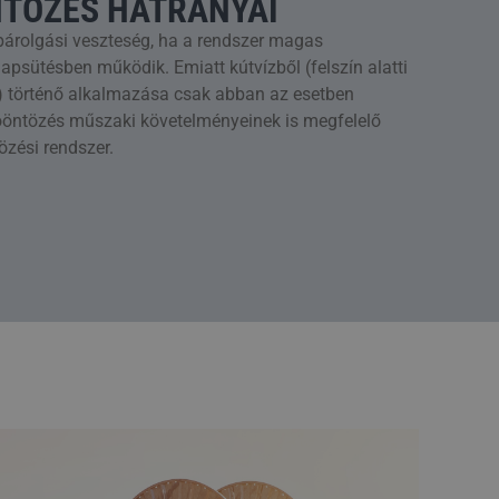
NTÖZÉS HÁTRÁNYAI
 párolgási veszteség, ha a rendszer magas
psütésben működik. Emiatt kútvízből (felszín alatti
zből) történő alkalmazása csak abban az esetben
kroöntözés műszaki követelményeinek is megfelelő
özési rendszer.