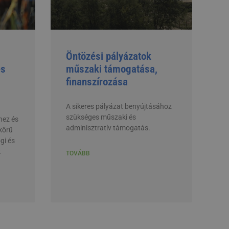
Öntözési pályázatok
és
műszaki támogatása,
finanszírozása
A sikeres pályázat benyújtásához
szükséges műszaki és
hez és
adminisztratív támogatás.
körű
gi és
k
TOVÁBB