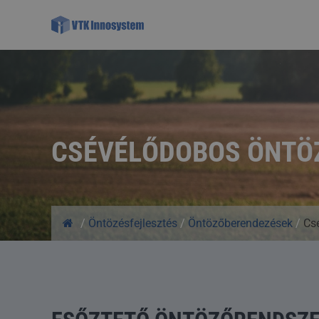
CSÉVÉLŐDOBOS ÖNTÖ
/
Öntözésfejlesztés
/
Öntözőberendezések
/
Cs