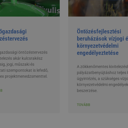
őgazdasági
Öntözésfejlesztési
zéstervezés
beruházások vízjogi 
környezetvédelmi
engedélyeztetése
azdasági öntözéstervezés
itelezés akár kulcsrakész
ig, jogi, műszaki és
A zökkenőmentes kivitelezés
ati szempontokat is lefedő,
pályázatbenyújtáshoz teljes 
ex projektmenedzsmenttel.
ügyintézés, a szükséges vízjo
környezetvédelmi engedélye
beszerzése.
BB
TOVÁBB