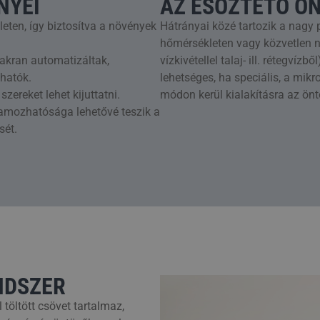
NYEI
AZ ESŐZTETŐ Ö
leten, így biztosítva a növények
Hátrányai közé tartozik a nagy
hőmérsékleten vagy közvetlen na
akran automatizáltak,
vízkivétellel talaj- ill. rétegví
thatók.
lehetséges, ha speciális, a mi
ereket lehet kijuttatni.
módon kerül kialakításra az önt
ramozhatósága lehetővé teszik a
sét.
NDSZER
töltött csövet tartalmaz,