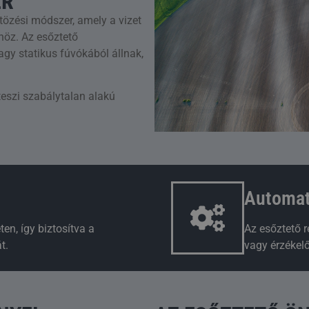
ER
tözési módszer, amely a vizet
őhöz. Az esőztető
gy statikus fúvókából állnak,
 teszi szabálytalan alakú
Automat
ten, így biztosítva a
Az esőztető r
t.
vagy érzékelő