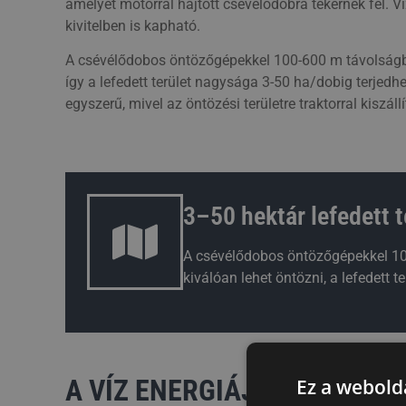
amelyet motorral hajtott csévélődobra tekernek fel. 
kivitelben is kapható.
A csévélődobos öntözőgépekkel 100-600 m távolságba
így a lefedett terület nagysága 3-50 ha/dobig terje
egyszerű, mivel az öntözési területre traktorral kiszáll
3–50 hektár lefedett t
A csévélődobos öntözőgépekkel 1
kiválóan lehet öntözni, a lefedett 
A VÍZ ENERGIÁJÁT FELHAS
Ez a webolda