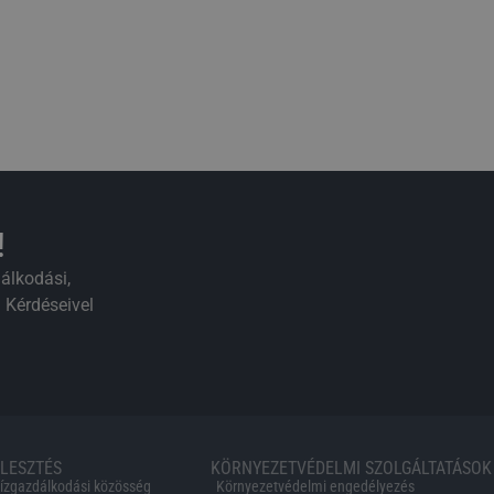
!
álkodási,
 Kérdéseivel
LESZTÉS
KÖRNYEZETVÉDELMI SZOLGÁLTATÁSOK
vízgazdálkodási közösség
Környezetvédelmi engedélyezés