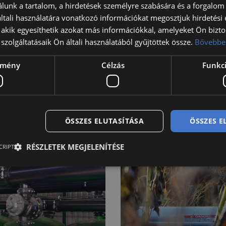
n a vízágyú tartó kocsi kihúzásával lefektetik az öntözőcsövet. 
lunk a tartalom, a hirdetések személyre szabására és a forgalom
dobra, amely behúzza a már működő vízágyút vagy konzolt.
tali használatára vonatkozó információkat megosztjuk hirdetési
, akik egyesíthetik azokat más információkkal, amelyeket Ön bizto
g állításával lehetséges. A csévélődobos gépek szórófejeinek irá
szolgáltatásaik Ön általi használatából gyűjtöttek össze.
Bővebbe
Alkalmazása élőmunkát igényel, előnye az önjáró berendezések
ítmény
Célzás
Funkci
ÖSSZES ELUTASÍTÁSA
ÖSSZES 
RÉSZLETEK MEGJELENÍTÉSE
CRIPT
SOK