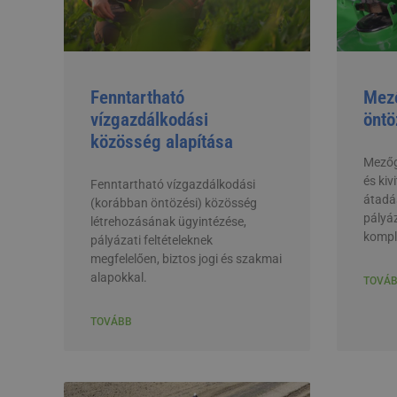
Fenntartható
Mez
vízgazdálkodási
öntö
közösség alapítása
Mezőg
és kiv
Fenntartható vízgazdálkodási
átadás
(korábban öntözési) közösség
pályáz
létrehozásának ügyintézése,
kompl
pályázati feltételeknek
megfelelően, biztos jogi és szakmai
alapokkal.
TOVÁ
TOVÁBB