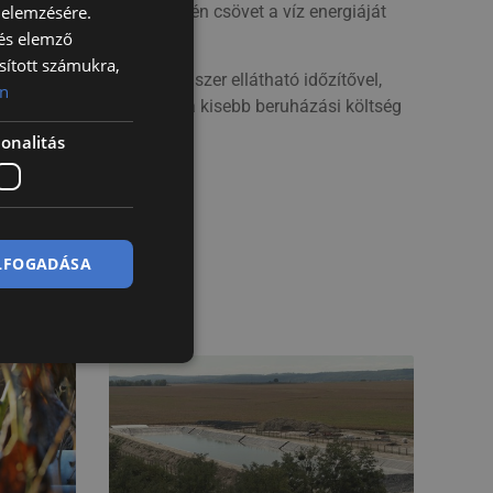
Öntözés közben a polietilén csövet a víz energiáját
 elemzésére.
 és elemző
sított számukra,
nya állítható és a rendszer ellátható időzítővel,
n
kel szemben elsősorban a kisebb beruházási költség
onalitás
ELFOGADÁSA